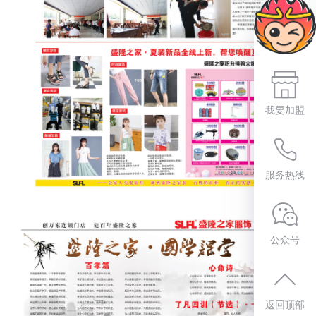
我要加盟
服务热线
公众号
返回顶部