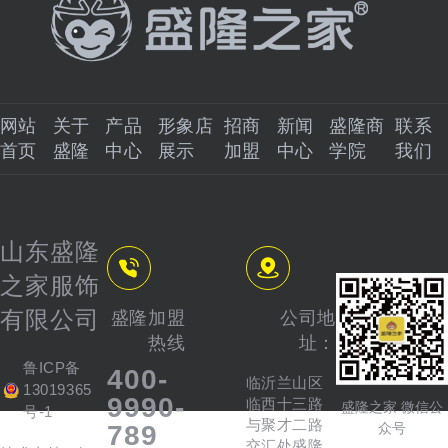
网站
关于
产品
形象店
招商
新闻
盛隆商
联系
首页
盛隆
中心
展示
加盟
中心
学院
我们
山东盛隆
之家服饰
有限公司
盛隆加盟
公司地
热线
址：
鲁ICP备
400-
临沂兰山区
13019365
9990-
临西十三路
盛隆之家 微信公
号-1
与聚才二路
789
众号
交汇处盛隆